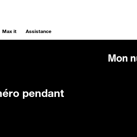
Max it
Assistance
méro pendant