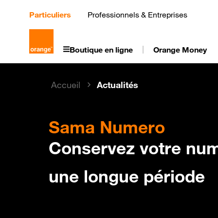
Aller
au
Particuliers
Professionnels & Entreprises
contenu
principal
Boutique en ligne
Orange Money
Accueil
Actualités
Sama Numero
Conservez votre nu
une longue période