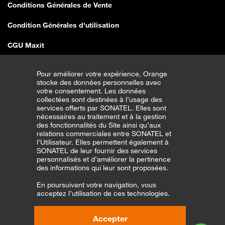
Conditions Générales de Vente
Condition Générales d'utilisation
CGU Maxit
Conditions Générales de Vente E-shop
Pour améliorer votre expérience, Orange
stocke des données personnelles avec
Traitement erreurs de vente SEDDO
votre consentement. Les données
collectées sont destinées à l’usage des
Couverture Réseau
services offerts par SONATEL. Elles sont
nécessaires au traitement et à la gestion
des fonctionnalités du Site ainsi qu’aux
CGU Transfert Bonus
relations commerciales entre SONATEL et
l’Utilisateur. Elles permettent également à
CGU Orange Money Partenaires
SONATEL de leur fournir des services
personnalisés et d’améliorer la pertinence
Entreprises
des informations qui leur sont proposées.
En poursuivant votre navigation, vous
CGV pour la vente seddo
acceptez l’utilisation de ces technologies.
CGU Application Orange Money
Accepter