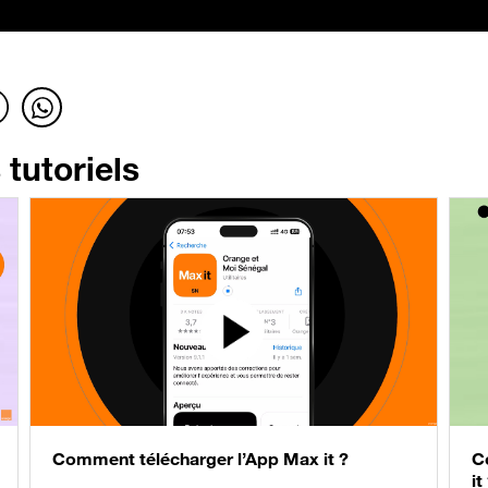
tutoriels
Comment télécharger l’App Max it ?
C
it