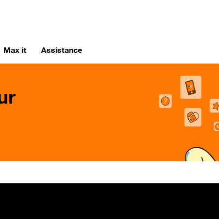
Max it
Assistance
ur